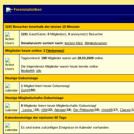
Forenstatistiken
Themen 
1191 Besucher innerhalb der letzten 15 Minuten
1191
Gast/Gäste,
0
Mitglied(er),
0
anonyme(r) Besucher.
Detailansicht sortiert nach:
letztem Klick
,
Mitgliedsnamen
Mitglieder heute online: 2
[
Verbergen
]
Tagesrekord:
198
Mitglieder waren am
28.03.2009
online.
Die folgendenen Mitglieder waren heute bereits online:
flexibel44
,
sfio
Heutige Geburtstage
1
Mitglied feiert heute Geburtstag!
GuyH
(
60
)
Heutige Mitgliedschafts-Geburtstage
8
Mitglieder feiern heute Mitgliedschafts-Geburtstag!
_Leona_
(
15
),
r00t
(
22
),
Alendar
(
18
),
Der Philosoph
(
19
),
chris68
(
17
),
Classic
(
1
Kalendereinträge der nächsten 60 Tage
Es sind keine zukünftigen Ereignisse im Kalender vorhanden.