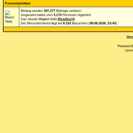
Forenstatistiken
Bislang wurden
397.277
Beiträge verfasst.
Insgesamt haben sich
3.170
Personen registriert.
Das neuste Mitglied heißt
Ricolino74
.
Der Besucherrekord liegt bei
8.152
Besuchern (
08.06.2026, 23:43
).
Vere
Powered 
Licen