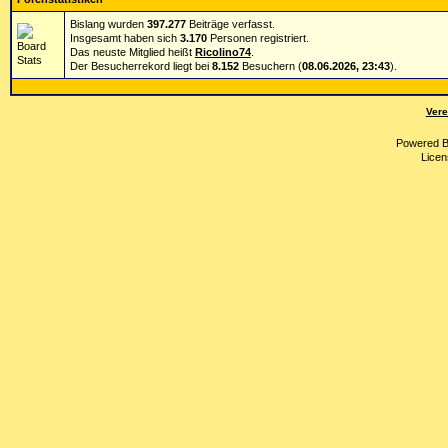
Bislang wurden
397.277
Beiträge verfasst.
Insgesamt haben sich
3.170
Personen registriert.
Das neuste Mitglied heißt
Ricolino74
.
Der Besucherrekord liegt bei
8.152
Besuchern (
08.06.2026, 23:43
).
Vere
Powered 
Licen