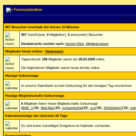
Forenstatistiken
Themen 
857 Besucher innerhalb der letzten 15 Minuten
857
Gast/Gäste,
0
Mitglied(er),
0
anonyme(r) Besucher.
Detailansicht sortiert nach:
letztem Klick
,
Mitgliedsnamen
Mitglieder heute online:
[
Verbergen
]
Tagesrekord:
198
Mitglieder waren am
28.03.2009
online.
Die folgendenen Mitglieder waren heute bereits online:
Heutige Geburtstage
In unserer Datenbank ist kein Geburtstag für den heutigen Tag verzeichnet.
Heutige Mitgliedschafts-Geburtstage
6
Mitglieder feiern heute Mitgliedschafts-Geburtstag!
MAIK_1
(
18
),
Mad Max
(
23
),
schaumermal
(
22
),
scu
(
19
),
XHotSniperX
(
15
),
sei
Kalendereinträge der nächsten 60 Tage
Es sind keine zukünftigen Ereignisse im Kalender vorhanden.
Forenstatistiken