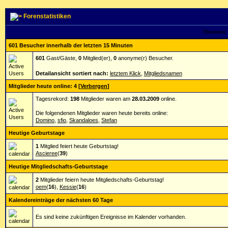
Forenstatistiken
Themen 
601 Besucher innerhalb der letzten 15 Minuten
601
Gast/Gäste,
0
Mitglied(er),
0
anonyme(r) Besucher.
Detailansicht sortiert nach:
letztem Klick
,
Mitgliedsnamen
Mitglieder heute online: 4
[
Verbergen
]
Tagesrekord:
198
Mitglieder waren am
28.03.2009
online.
Die folgendenen Mitglieder waren heute bereits online:
Domino
,
sfio
,
Skandaloes
,
Stefan
Heutige Geburtstage
1
Mitglied feiert heute Geburtstag!
Ascieree
(
39
)
Heutige Mitgliedschafts-Geburtstage
2
Mitglieder feiern heute Mitgliedschafts-Geburtstag!
oem
(
16
),
Kessie
(
16
)
Kalendereinträge der nächsten 60 Tage
Es sind keine zukünftigen Ereignisse im Kalender vorhanden.