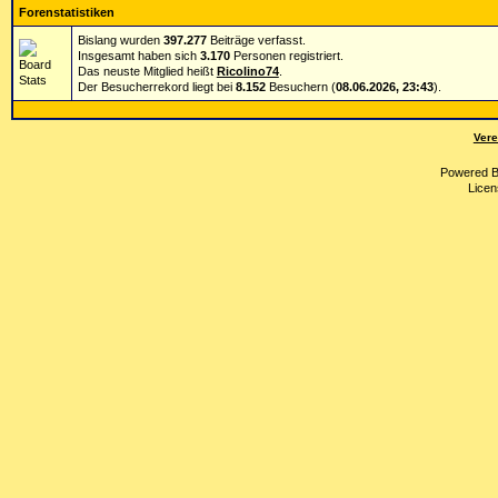
Forenstatistiken
Bislang wurden
397.277
Beiträge verfasst.
Insgesamt haben sich
3.170
Personen registriert.
Das neuste Mitglied heißt
Ricolino74
.
Der Besucherrekord liegt bei
8.152
Besuchern (
08.06.2026, 23:43
).
Vere
Powered 
Licen