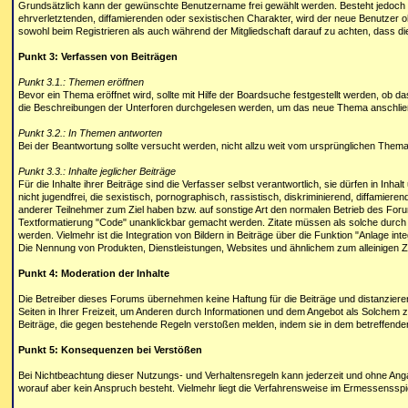
Grundsätzlich kann der gewünschte Benutzername frei gewählt werden. Besteht jedoch
ehrverletztenden, diffamierenden oder sexistischen Charakter, wird der neue Benutzer o
sowohl beim Registrieren als auch während der Mitgliedschaft darauf zu achten, dass die
Punkt 3: Verfassen von Beiträgen
Punkt 3.1.: Themen eröffnen
Bevor ein Thema eröffnet wird, sollte mit Hilfe der Boardsuche festgestellt werden, ob 
die Beschreibungen der Unterforen durchgelesen werden, um das neue Thema anschließen
Punkt 3.2.: In Themen antworten
Bei der Beantwortung sollte versucht werden, nicht allzu weit vom ursprünglichen The
Punkt 3.3.: Inhalte jeglicher Beiträge
Für die Inhalte ihrer Beiträge sind die Verfasser selbst verantwortlich, sie dürfen in I
nicht jugendfrei, die sexistisch, pornographisch, rassistisch, diskriminierend, diffamier
anderer Teilnehmer zum Ziel haben bzw. auf sonstige Art den normalen Betrieb des Forums
Textformatierung "Code" unanklickbar gemacht werden. Zitate müssen als solche durch di
werden. Vielmehr ist die Integration von Bildern in Beiträge über die Funktion "Anlage in
Die Nennung von Produkten, Dienstleistungen, Websites und ähnlichem zum alleinigen Z
Punkt 4: Moderation der Inhalte
Die Betreiber dieses Forums übernehmen keine Haftung für die Beiträge und distanzieren
Seiten in Ihrer Freizeit, um Anderen durch Informationen und dem Angebot als Solchem 
Beiträge, die gegen bestehende Regeln verstoßen melden, indem sie in dem betreffenden
Punkt 5: Konsequenzen bei Verstößen
Bei Nichtbeachtung dieser Nutzungs- und Verhaltensregeln kann jederzeit und ohne Anga
worauf aber kein Anspruch besteht. Vielmehr liegt die Verfahrensweise im Ermessensspi