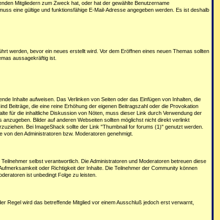
henden Mitgliedern zum Zweck hat, oder hat der gewählte Benutzername
 muss eine gültige und funktionsfähige E-Mail-Adresse angegeben werden. Es ist deshalb
ührt werden, bevor ein neues erstellt wird. Vor dem Eröffnen eines neuen Themas sollten
mas aussagekräftig ist.
erende Inhalte aufweisen. Das Verlinken von Seiten oder das Einfügen von Inhalten, die
 sind Beiträge, die eine reine Erhöhung der eigenen Beitragszahl oder die Provokation
halte für die inhaltliche Diskussion von Nöten, muss dieser Link durch Verwendung der
anzugeben. Bilder auf anderen Webseiten sollten möglichst nicht direkt verlinkt
zuziehen. Bei ImageShack sollte der Link "Thumbnail for forums (1)" genutzt werden.
he von den Administratoren bzw. Moderatoren genehmigt.
r Teilnehmer selbst verantwortlich. Die Administratoren und Moderatoren betreuen diese
 Aufmerksamkeit oder Richtigkeit der Inhalte. Die Teilnehmer der Community können
eratoren ist unbedingt Folge zu leisten.
r Regel wird das betreffende Mitglied vor einem Ausschluß jedoch erst verwarnt,