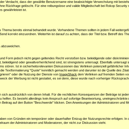
 der Verdacht, dass der gewählte Benutzername eine beabsichtigte Verwechslung mit beste
hne Rückfrage gelöscht. Für eine reibungslose und valide Mitgliedschaft bei Rokop Security
s gewährleistet ist.
das Thema bereits einmal behandelt wurde. Vorhandene Themen sollten in jedem Fall weitergef
d korrekt einzuordnen. Weiterhin ist darauf zu achten, dass der Titel bzw. Betreff des The
ma abzuweichen.
nhalt und Form jedoch nicht gegen geltendes Recht verstoßen bzw. beleidigende oder diskrimini
end, beleidigend oder gewaltverherrlichend sind, ist strengstens untersagt. Ebenfalls untersagt
 stören. Ist in sicherheitsrelevanten Diskussionen das Verlinken potenziell gefährlicher In
e Textformatierung "Quote" kenntlich gemacht werden und darunter ist die Quelle des Zitats 
tegrieren" oder die Nutzung der Dienste von
ImageShack
dem Verlinken auf fremden Seiten vor
weck der Werbung ist nicht gestattet, es sei denn, diese wurde nach vorheriger Rücksprac
 sich ausdrücklich von deren Inhalt. Für die rechtlichen Konsequenzen der Beiträge ist jede
zu helfen. Es besteht allerdings kein Anspruch auf sofortige Beantwortung, uneingeschränkte
 Beitrag auf den Button "Beschwerde" klicken. Den Anweisungen der Administratoren und Mod
ben von Gründen ein temporärer oder dauerhafter Entzug der Nutzungsrechte erfolgen. In de
elraum der Administratoren und Moderatoren, der nicht zur Diskussion steht.