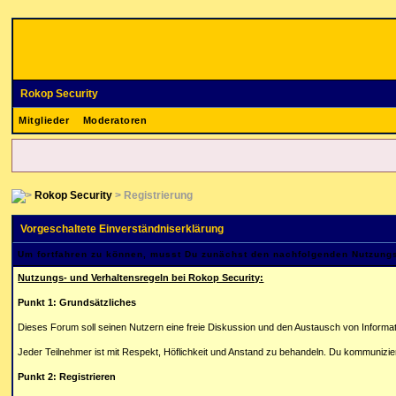
Rokop Security
Mitglieder
Moderatoren
Rokop Security
> Registrierung
Vorgeschaltete Einverständniserklärung
Um fortfahren zu können, musst Du zunächst den nachfolgenden Nutzun
Nutzungs- und Verhaltensregeln bei Rokop Security:
Punkt 1: Grundsätzliches
Dieses Forum soll seinen Nutzern eine freie Diskussion und den Austausch von Informa
Jeder Teilnehmer ist mit Respekt, Höflichkeit und Anstand zu behandeln. Du kommunizie
Punkt 2: Registrieren