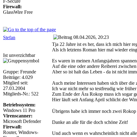
F-Secure
Firewall:
GlassWire Free
08.04.2026, 20:23
Stefan
Tja 22 Jahre ist es her, dass ich mich hier regi
Als ich letztens Roman hier mal wieder eing
Ist unverzichtbar
Es waren in meinen Anfangsjahren spannend
Auf die eine oder andere Reiberei zwischen 
Gruppe: Freunde
Aber so ist halt das Leben - da ist nicht im
Beiträge: 4.029
Mitglied seit:
Auch meine Interessen haben sich über die 
27.03.2004
Ich war nicht mehr so testfreudig wie frühe
Mitglieds-Nr.: 522
Zum Ende der Ära Rokop muss ich sogar gest
Hier läuft seit Anfang April schlicht der W
Betriebssystem:
Windows 11 Pro
Übrigens habe ich immer noch zwei Rokop T-
Virenscanner:
Microsoft Defender
Danke an alle für die doch schöne Zeit!
Firewall:
Router, Windows-
Und auch wenn es wahrscheinlich nicht alle 