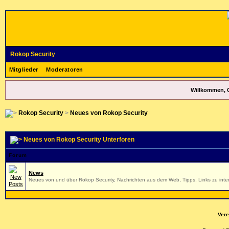
Rokop Security
Mitglieder
Moderatoren
Willkommen, 
Rokop Security
>
Neues von Rokop Security
Neues von Rokop Security Unterforen
Forum
News
Neues von und über Rokop Security, Nachrichten aus dem Web, Tipps, Links zu inter
Vere