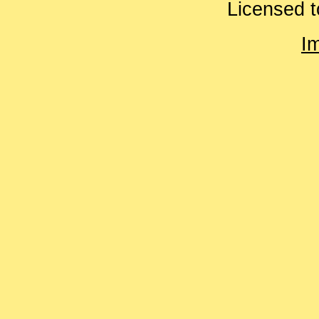
Licensed t
I