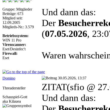
Und dann das:
Gruppe: Mitglieder
Beiträge: 673
Mitglied seit:
Der
Besucherrek
12.09.2005
Mitglieds-Nr.: 3.579
(
07.05.2026
, 23:0
Betriebssystem:
WIN 11 Pro
Virenscanner:
Eset/Desinfec't
Waren wahrscheinl
Firewall:
Eset
30.05.2026, 13:37
Domino
ZITAT(sfio @ 27.
Threadersteller
Und dann das:
Schauspiel-Gott
aka Kilauea
Der
Besucherrek