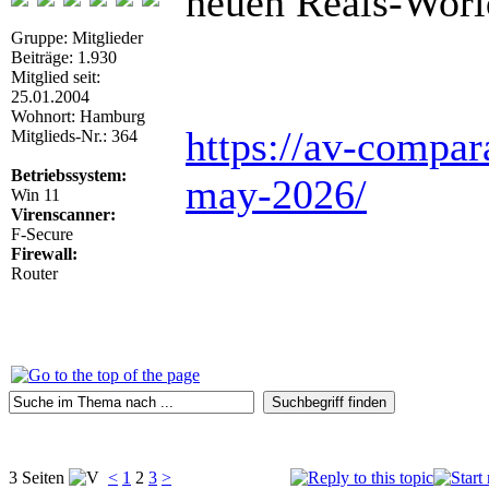
neuen Reals-Worl
Gruppe: Mitglieder
Beiträge: 1.930
Mitglied seit:
25.01.2004
Wohnort: Hamburg
https://av-compara
Mitglieds-Nr.: 364
Betriebssystem:
may-2026/
Win 11
Virenscanner:
F-Secure
Firewall:
Router
3 Seiten
<
1
2
3
>