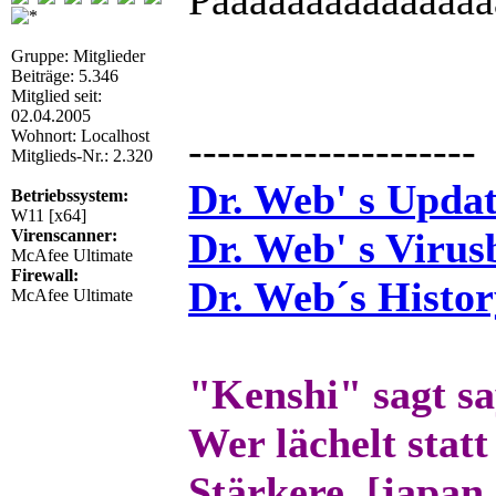
Paaaaaaaaaaaaaaa
Gruppe: Mitglieder
Beiträge: 5.346
Mitglied seit:
02.04.2005
Wohnort: Localhost
--------------------
Mitglieds-Nr.: 2.320
Dr. Web' s Updat
Betriebssystem:
W11 [x64]
Dr. Web' s Virus
Virenscanner:
McAfee Ultimate
Firewall:
Dr. Web´s Histor
McAfee Ultimate
"Kenshi" sagt s
Wer lächelt statt
Stärkere. [japan