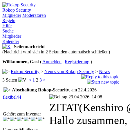
Rokop Security
Mitglieder
Moderatoren
Regeln
Hilfe
Suche
Mitglieder
Kalender
Seitennachricht
(Nachricht wird sich in 2 Sekunden automatisch schließen)
Willkommen, Gast
(
Anmelden
|
Registrierung
)
Rokop Security
>
Neues von Rokop Security
>
News
3 Seiten
<
1
2
3
>
Abschaltung Rokop-Security
, am 22.4.2026
29.04.2026, 14:08
flexibel44
ZITAT(Kenshiro 
Gehört zum Inventar
Hallo zusammen,
Gruppe: Mitglieder