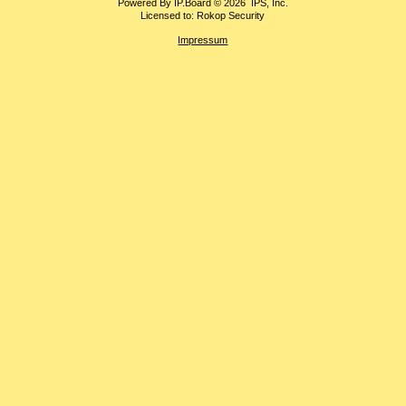
Powered By
IP.Board
© 2026
IPS, Inc
.
Licensed to: Rokop Security
Impressum