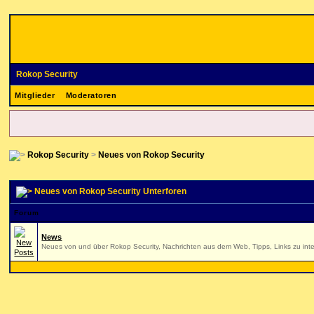
Rokop Security
Mitglieder
Moderatoren
Rokop Security
>
Neues von Rokop Security
Neues von Rokop Security Unterforen
Forum
News
Neues von und über Rokop Security, Nachrichten aus dem Web, Tipps, Links zu inte