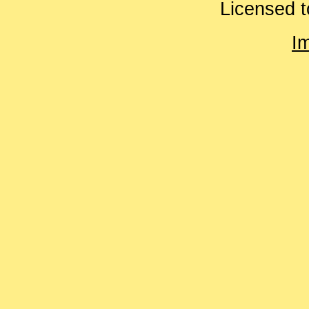
Licensed t
I