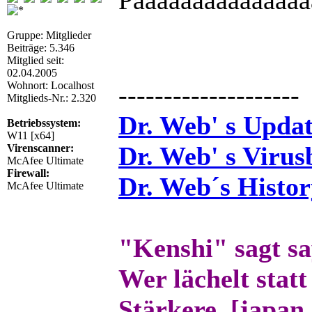
Paaaaaaaaaaaaaaa
Gruppe: Mitglieder
Beiträge: 5.346
Mitglied seit:
02.04.2005
Wohnort: Localhost
--------------------
Mitglieds-Nr.: 2.320
Dr. Web' s Updat
Betriebssystem:
W11 [x64]
Dr. Web' s Virus
Virenscanner:
McAfee Ultimate
Firewall:
Dr. Web´s Histor
McAfee Ultimate
"Kenshi" sagt s
Wer lächelt statt
Stärkere. [japan