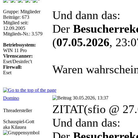
Und dann das:
Gruppe: Mitglieder
Beiträge: 673
Mitglied seit:
Der
Besucherrek
12.09.2005
Mitglieds-Nr.: 3.579
(
07.05.2026
, 23:0
Betriebssystem:
WIN 11 Pro
Virenscanner:
Eset/Desinfec't
Waren wahrscheinl
Firewall:
Eset
30.05.2026, 13:37
Domino
ZITAT(sfio @ 27.
Threadersteller
Und dann das:
Schauspiel-Gott
aka Kilauea
Der
Besucherrek