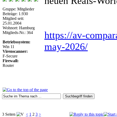
neuen Reals-Worl
Gruppe: Mitglieder
Beiträge: 1.930
Mitglied seit:
25.01.2004
Wohnort: Hamburg
https://av-compara
Mitglieds-Nr.: 364
Betriebssystem:
may-2026/
Win 11
Virenscanner:
F-Secure
Firewall:
Router
3 Seiten
<
1
2
3
>