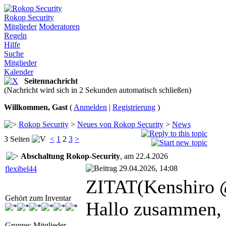
Rokop Security
Mitglieder
Moderatoren
Regeln
Hilfe
Suche
Mitglieder
Kalender
Seitennachricht
(Nachricht wird sich in 2 Sekunden automatisch schließen)
Willkommen, Gast
(
Anmelden
|
Registrierung
)
Rokop Security
>
Neues von Rokop Security
>
News
3 Seiten
<
1
2
3
>
Abschaltung Rokop-Security
, am 22.4.2026
29.04.2026, 14:08
flexibel44
ZITAT(Kenshiro 
Gehört zum Inventar
Hallo zusammen,
Gruppe: Mitglieder