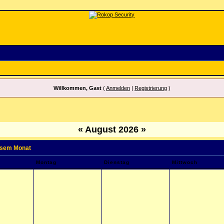
Willkommen, Gast
(
Anmelden
|
Registrierung
)
«
August 2026
»
iesem Monat
Montag
Dienstag
Mittwoch