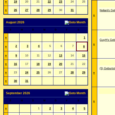
»
19
20
21
22
23
24
25
»
26
27
28
29
30
31
Neliani's Ge
»
August 2026
S
M
D
M
D
F
S
»
1
GuyH's Geb
»
2
3
4
5
6
7
»
8
»
9
10
11
12
13
14
15
»
16
17
18
19
20
21
22
(5) Geburts
»
23
24
25
26
27
28
29
»
»
30
31
September 2026
S
M
D
M
D
F
S
»
»
1
2
3
4
5