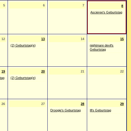
5
6
7
8
Ascieree's Geburtstag
12
13
14
15
(2) Geburtstag(e)
nightmare devil's
Geburtstag
19
20
21
22
tag
(2) Geburtstag(e)
26
27
28
29
Droogie's Geburtstag
Ill's Geburtstag