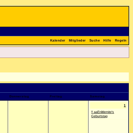
Kalender
Mitglieder
Suche
Hilfe
Regeln
Donnerstag
Freitag
Samstag
1
!! aaEnlitlemite's
Geburtstag