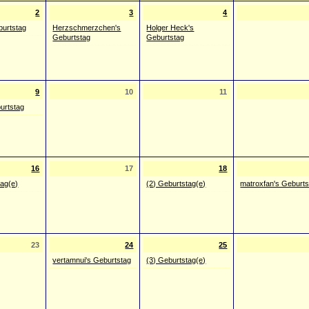
2
3
4
burtstag
Herzschmerzchen's
Holger Heck's
Geburtstag
Geburtstag
9
10
11
urtstag
16
17
18
tag(e)
(2) Geburtstag(e)
matroxfan's Geburts
23
24
25
vertamnui's Geburtstag
(3) Geburtstag(e)