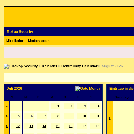
Rokop Security
Mitglieder
Moderatoren
Rokop Security
>
Kalender
>
Community Calendar
> August 2026
Juli 2026
Einträge in d
S
M
D
M
D
F
S
Sonntag
»
1
2
3
4
»
5
6
7
8
9
10
11
»
»
12
13
14
15
16
17
18