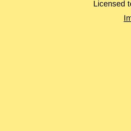
Licensed t
I