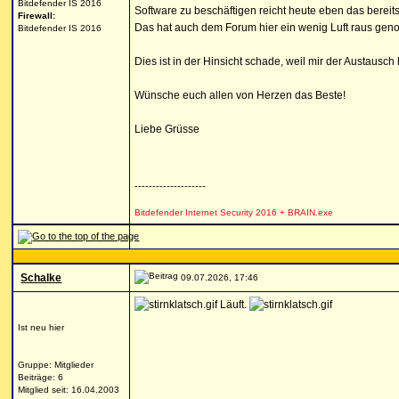
Bitdefender IS 2016
Software zu beschäftigen reicht heute eben das berei
Firewall:
Das hat auch dem Forum hier ein wenig Luft raus ge
Bitdefender IS 2016
Dies ist in der Hinsicht schade, weil mir der Austausch h
Wünsche euch allen von Herzen das Beste!
Liebe Grüsse
--------------------
Bitdefender Internet Security 2016 + BRAIN.exe
Schalke
09.07.2026, 17:46
Läuft.
Ist neu hier
Gruppe: Mitglieder
Beiträge: 6
Mitglied seit: 16.04.2003