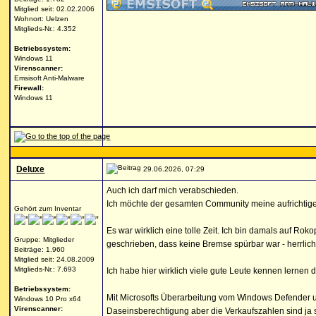
Mitglied seit: 02.02.2006
Wohnort: Uelzen
Mitglieds-Nr.: 4.352
Betriebssystem:
Windows 11
Virenscanner:
Emsisoft Anti-Malware
Firewall:
Windows 11
Deluxe
29.06.2026, 07:29
Auch ich darf mich verabschieden.
Ich möchte der gesamten Community meine aufrichtig
Gehört zum Inventar
Es war wirklich eine tolle Zeit. Ich bin damals auf R
Gruppe: Mitglieder
geschrieben, dass keine Bremse spürbar war - herrlich
Beiträge: 1.960
Mitglied seit: 24.08.2009
Mitglieds-Nr.: 7.693
Ich habe hier wirklich viele gute Leute kennen lernen 
Betriebssystem:
Mit Microsofts Überarbeitung vom Windows Defender un
Windows 10 Pro x64
Virenscanner:
Daseinsberechtigung aber die Verkaufszahlen sind j