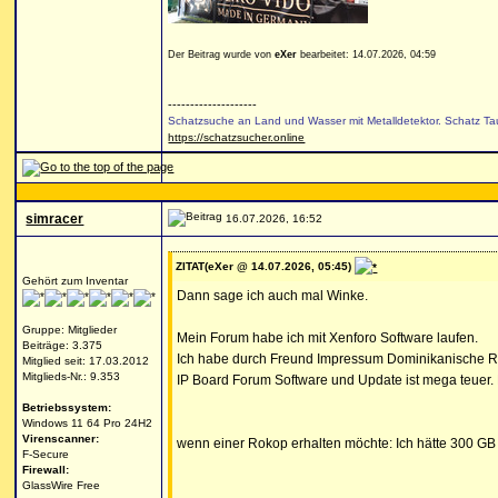
Der Beitrag wurde von
eXer
bearbeitet: 14.07.2026, 04:59
--------------------
Schatzsuche an Land und Wasser mit Metalldetektor. Schatz Ta
https://schatzsucher.online
simracer
16.07.2026, 16:52
ZITAT(eXer @ 14.07.2026, 05:45)
Gehört zum Inventar
Dann sage ich auch mal Winke.
Gruppe: Mitglieder
Mein Forum habe ich mit Xenforo Software laufen.
Beiträge: 3.375
Ich habe durch Freund Impressum Dominikanische Re
Mitglied seit: 17.03.2012
Mitglieds-Nr.: 9.353
IP Board Forum Software und Update ist mega teuer. 
Betriebssystem:
Windows 11 64 Pro 24H2
Virenscanner:
wenn einer Rokop erhalten möchte: Ich hätte 300 GB
F-Secure
Firewall:
GlassWire Free