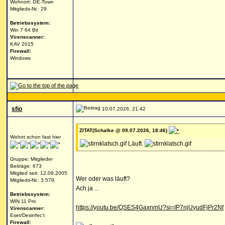
Wohnort: GE-Town
Mitglieds-Nr.: 29
Betriebssystem:
Win 7 64 Bit
Virenscanner:
KAV 2015
Firewall:
Windows
sfio
10.07.2026, 21:42
ZITAT(Schalke @ 09.07.2026, 18:46)
Wohnt schon fast hier
Läuft.
Gruppe: Mitglieder
Beiträge: 673
Mitglied seit: 12.09.2005
Wer oder was läuft?
Mitglieds-Nr.: 3.579
Ach ja ...
Betriebssystem:
WIN 11 Pro
https://youtu.be/QSES4GaxnmU?si=IP7njUyudFjPr2Nf
Virenscanner:
Eset/Desinfec't
Firewall: