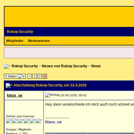
Rokop Security
Mitglieder
Moderatoren
Rokop Security
>
Neues von Rokop Security
>
News
3 Seiten
<
1
2
3
Abschaltung Rokop-Security
, am 22.4.2026
klaus_ue
20.06.2026, 09:42
Hey, dann verabschiede ich mich auch noch schnell v
Gehört zum Inventar
--------------------
klaus_ue
Gruppe: Mitglieder
Beiträge: 1.782