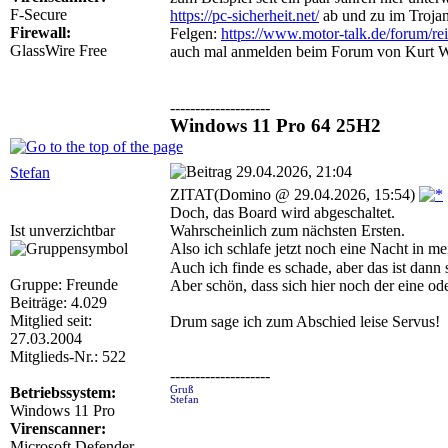
F-Secure
https://pc-sicherheit.net/
ab und zu im Trojan
Firewall:
Felgen:
https://www.motor-talk.de/forum/re
GlassWire Free
auch mal anmelden beim Forum von Kurt 
--------------------
Windows 11 Pro 64 25H2
29.04.2026, 21:04
Stefan
ZITAT(Domino @ 29.04.2026, 15:54)
Doch, das Board wird abgeschaltet.
Ist unverzichtbar
Wahrscheinlich zum nächsten Ersten.
Also ich schlafe jetzt noch eine Nacht in 
Auch ich finde es schade, aber das ist dann 
Gruppe: Freunde
Aber schön, dass sich hier noch der eine o
Beiträge: 4.029
Mitglied seit:
Drum sage ich zum Abschied leise Servus!
27.03.2004
Mitglieds-Nr.: 522
--------------------
Betriebssystem:
Gruß
Stefan
Windows 11 Pro
Virenscanner:
Microsoft Defender