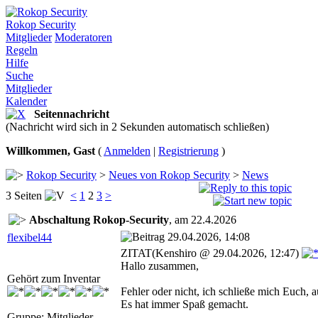
Rokop Security
Mitglieder
Moderatoren
Regeln
Hilfe
Suche
Mitglieder
Kalender
Seitennachricht
(Nachricht wird sich in 2 Sekunden automatisch schließen)
Willkommen, Gast
(
Anmelden
|
Registrierung
)
Rokop Security
>
Neues von Rokop Security
>
News
3 Seiten
<
1
2
3
>
Abschaltung Rokop-Security
, am 22.4.2026
29.04.2026, 14:08
flexibel44
ZITAT(Kenshiro @ 29.04.2026, 12:47)
Hallo zusammen,
Gehört zum Inventar
Fehler oder nicht, ich schließe mich Euch, 
Es hat immer Spaß gemacht.
Gruppe: Mitglieder