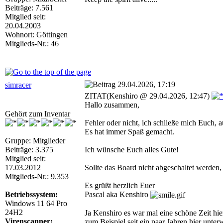
Beiträge: 7.561
Mitglied seit:
20.04.2003
Wohnort: Göttingen
Mitglieds-Nr.: 46
29.04.2026, 17:19
simracer
ZITAT(Kenshiro @ 29.04.2026, 12:47)
Hallo zusammen,
Gehört zum Inventar
Fehler oder nicht, ich schließe mich Euch, 
Es hat immer Spaß gemacht.
Gruppe: Mitglieder
Beiträge: 3.375
Ich wünsche Euch alles Gute!
Mitglied seit:
17.03.2012
Sollte das Board nicht abgeschaltet werden,
Mitglieds-Nr.: 9.353
Es grüßt herzlich Euer
Betriebssystem:
Pascal aka Kenshiro
Windows 11 64 Pro
24H2
Ja Kenshiro es war mal eine schöne Zeit hi
Virenscanner:
zum Beispiel seit ein paar Jahren hier unter