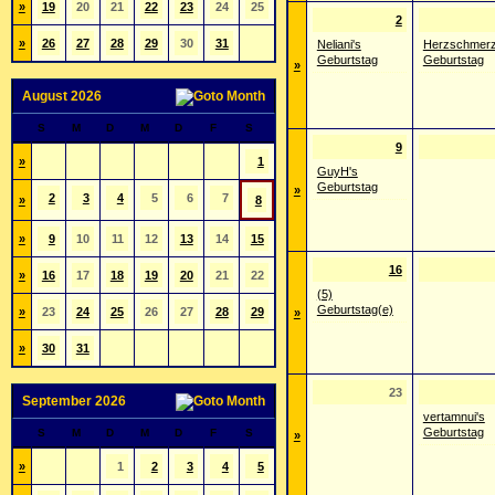
»
19
20
21
22
23
24
25
2
»
26
27
28
29
30
31
Neliani's
Herzschmerz
Geburtstag
Geburtstag
»
August 2026
S
M
D
M
D
F
S
9
»
1
GuyH's
Geburtstag
»
2
3
4
5
6
7
»
8
»
9
10
11
12
13
14
15
16
»
16
17
18
19
20
21
22
(5)
Geburtstag(e)
»
23
24
25
26
27
28
29
»
»
30
31
23
September 2026
vertamnui's
Geburtstag
S
M
D
M
D
F
S
»
»
1
2
3
4
5