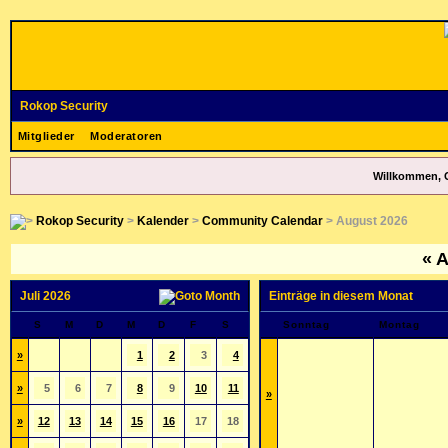
Rokop Security
Mitglieder
Moderatoren
Willkommen, 
Rokop Security
>
Kalender
>
Community Calendar
> August 2026
«
A
Juli 2026
Einträge in diesem Monat
S
M
D
M
D
F
S
Sonntag
Montag
»
1
2
3
4
»
5
6
7
8
9
10
11
»
»
12
13
14
15
16
17
18