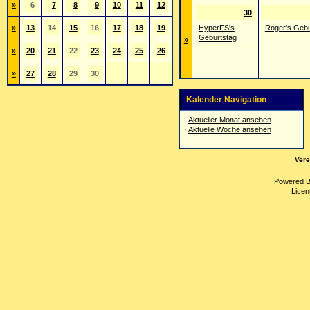
»
6
7
8
9
10
11
12
30
»
13
14
15
16
17
18
19
HyperFS's
Roger's Gebu
Geburtstag
»
»
20
21
22
23
24
25
26
»
27
28
29
30
Kalender Navigation
·
Aktueller Monat ansehen
·
Aktuelle Woche ansehen
Vere
Powered 
Licen