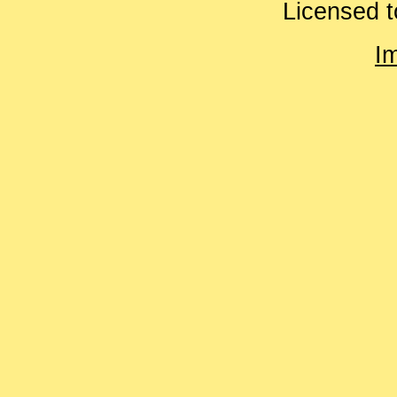
Licensed t
I