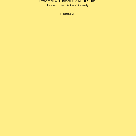
Powered By
IP.Board
© 2026
IPS, Inc
.
Licensed to: Rokop Security
Impressum