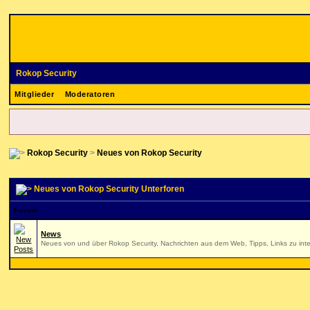
Rokop Security
Mitglieder
Moderatoren
Rokop Security
>
Neues von Rokop Security
Neues von Rokop Security Unterforen
Forum
News
Neues von und über Rokop Security, Nachrichten aus dem Web, Tipps, Links zu inte