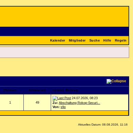
Kalender
Mitglieder
Suche
Hilfe
Regeln
Themen
Antworten
Letzter Beitrag
24.07.2026, 08:23
1
49
Zu:
Abschaltung Rokop-Securi...
Von:
sfio
Aktuelles Datum: 08.08.2026, 11:16