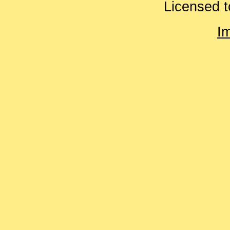
Licensed t
I