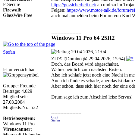
F-Secure
https://pc-sicherheit.net/
ab und zu im Trojan
Firewall:
Felgen:
https://www.motor-talk.de/forum/re
GlassWire Free
auch mal anmelden beim Forum von Kurt 
--------------------
Windows 11 Pro 64 25H2
29.04.2026, 21:04
Stefan
ZITAT(Domino @ 29.04.2026, 15:54)
Doch, das Board wird abgeschaltet.
Ist unverzichtbar
Wahrscheinlich zum nächsten Ersten.
Also ich schlafe jetzt noch eine Nacht in 
Auch ich finde es schade, aber das ist dann 
Gruppe: Freunde
Aber schön, dass sich hier noch der eine o
Beiträge: 4.029
Mitglied seit:
Drum sage ich zum Abschied leise Servus!
27.03.2004
Mitglieds-Nr.: 522
--------------------
Betriebssystem:
Gruß
Stefan
Windows 11 Pro
Virenscanner:
Microsoft Defender