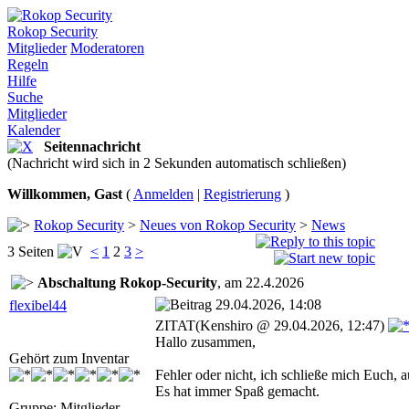
Rokop Security
Mitglieder
Moderatoren
Regeln
Hilfe
Suche
Mitglieder
Kalender
Seitennachricht
(Nachricht wird sich in 2 Sekunden automatisch schließen)
Willkommen, Gast
(
Anmelden
|
Registrierung
)
Rokop Security
>
Neues von Rokop Security
>
News
3 Seiten
<
1
2
3
>
Abschaltung Rokop-Security
, am 22.4.2026
29.04.2026, 14:08
flexibel44
ZITAT(Kenshiro @ 29.04.2026, 12:47)
Hallo zusammen,
Gehört zum Inventar
Fehler oder nicht, ich schließe mich Euch, 
Es hat immer Spaß gemacht.
Gruppe: Mitglieder