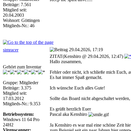
Beiträge: 7.561
Mitglied seit:
20.04.2003
Wohnort: Göttingen
Mitglieds-Nr.: 46
29.04.2026, 17:19
simracer
ZITAT(Kenshiro @ 29.04.2026, 12:47)
Hallo zusammen,
Gehört zum Inventar
Fehler oder nicht, ich schließe mich Euch, 
Es hat immer Spaß gemacht.
Gruppe: Mitglieder
Beiträge: 3.375
Ich wünsche Euch alles Gute!
Mitglied seit:
17.03.2012
Sollte das Board nicht abgeschaltet werden,
Mitglieds-Nr.: 9.353
Es grüßt herzlich Euer
Betriebssystem:
Pascal aka Kenshiro
Windows 11 64 Pro
24H2
Ja Kenshiro es war mal eine schöne Zeit hi
Virenscanner:
zum Beispiel seit ein paar Jahren hier unter