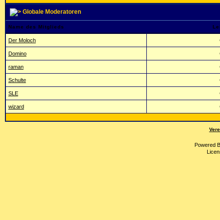
Globale Moderatoren
Name des Mitglieds
Le
Der Moloch
Domino
raman
Schulte
SLE
wizard
Vere
Powered 
Licen