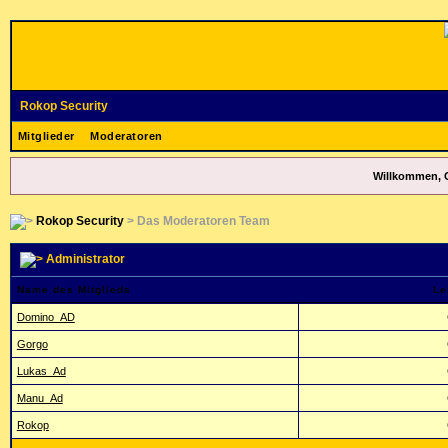
Rokop Security
Mitglieder
Moderatoren
Willkommen, 
Rokop Security
> Das Moderatoren Team
Administrator
Name des Mitglieds
Le
Domino_AD
Gorgo
Lukas_Ad
Manu_Ad
Rokop