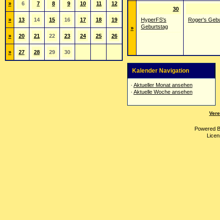
»
6
7
8
9
10
11
12
30
»
13
14
15
16
17
18
19
HyperFS's
Roger's Gebu
Geburtstag
»
»
20
21
22
23
24
25
26
»
27
28
29
30
Kalender Navigation
·
Aktueller Monat ansehen
·
Aktuelle Woche ansehen
Vere
Powered 
Licen