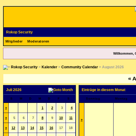
Rokop Security
Mitglieder
Moderatoren
Willkommen, 
Rokop Security
>
Kalender
>
Community Calendar
> August 2026
«
A
Juli 2026
Einträge in diesem Monat
S
M
D
M
D
F
S
Sonntag
Montag
»
1
2
3
4
»
5
6
7
8
9
10
11
»
»
12
13
14
15
16
17
18