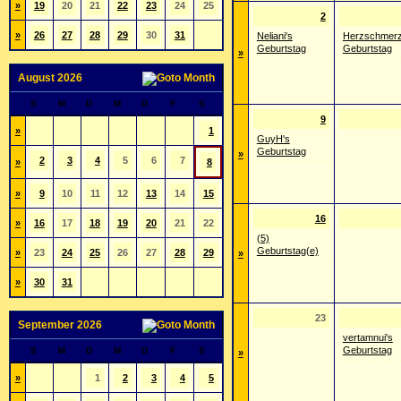
»
19
20
21
22
23
24
25
2
»
26
27
28
29
30
31
Neliani's
Herzschmerz
Geburtstag
Geburtstag
»
August 2026
S
M
D
M
D
F
S
9
»
1
GuyH's
Geburtstag
»
2
3
4
5
6
7
»
8
»
9
10
11
12
13
14
15
16
»
16
17
18
19
20
21
22
(5)
Geburtstag(e)
»
23
24
25
26
27
28
29
»
»
30
31
23
September 2026
vertamnui's
Geburtstag
S
M
D
M
D
F
S
»
»
1
2
3
4
5