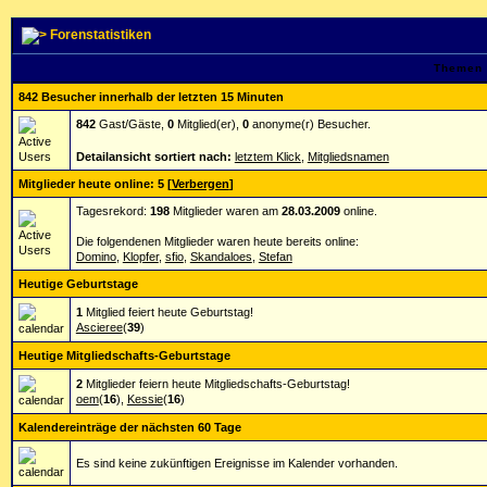
Forenstatistiken
Themen 
842 Besucher innerhalb der letzten 15 Minuten
842
Gast/Gäste,
0
Mitglied(er),
0
anonyme(r) Besucher.
Detailansicht sortiert nach:
letztem Klick
,
Mitgliedsnamen
Mitglieder heute online: 5
[
Verbergen
]
Tagesrekord:
198
Mitglieder waren am
28.03.2009
online.
Die folgendenen Mitglieder waren heute bereits online:
Domino
,
Klopfer
,
sfio
,
Skandaloes
,
Stefan
Heutige Geburtstage
1
Mitglied feiert heute Geburtstag!
Ascieree
(
39
)
Heutige Mitgliedschafts-Geburtstage
2
Mitglieder feiern heute Mitgliedschafts-Geburtstag!
oem
(
16
),
Kessie
(
16
)
Kalendereinträge der nächsten 60 Tage
Es sind keine zukünftigen Ereignisse im Kalender vorhanden.