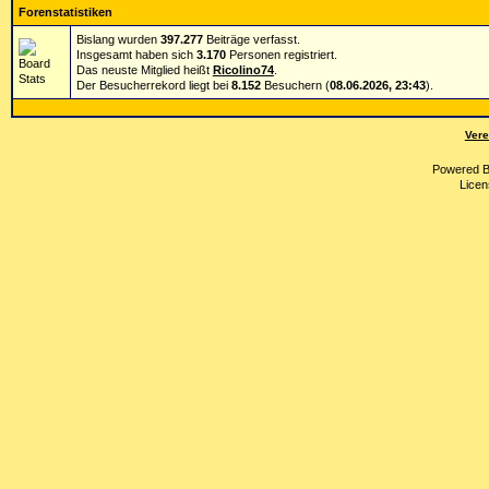
Forenstatistiken
Bislang wurden
397.277
Beiträge verfasst.
Insgesamt haben sich
3.170
Personen registriert.
Das neuste Mitglied heißt
Ricolino74
.
Der Besucherrekord liegt bei
8.152
Besuchern (
08.06.2026, 23:43
).
Vere
Powered 
Licen