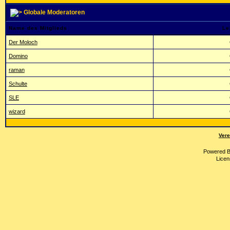
Globale Moderatoren
Name des Mitglieds
Le
Der Moloch
Domino
raman
Schulte
SLE
wizard
Vere
Powered 
Licen