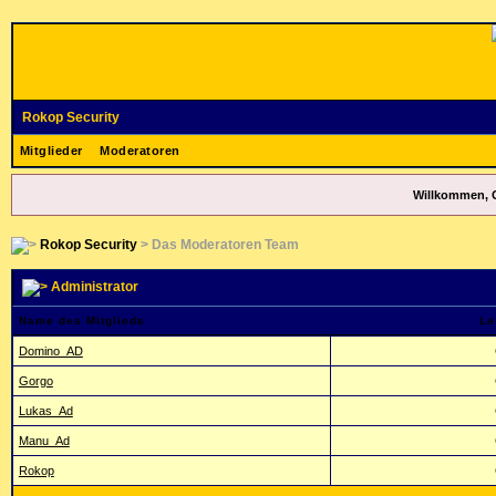
Rokop Security
Mitglieder
Moderatoren
Willkommen, 
Rokop Security
> Das Moderatoren Team
Administrator
Name des Mitglieds
Le
Domino_AD
Gorgo
Lukas_Ad
Manu_Ad
Rokop