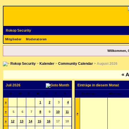
Rokop Security
Mitglieder
Moderatoren
Willkommen, 
Rokop Security
>
Kalender
>
Community Calendar
> August 2026
«
A
Juli 2026
Einträge in diesem Monat
S
M
D
M
D
F
S
Sonntag
Montag
»
1
2
3
4
»
5
6
7
8
9
10
11
»
»
12
13
14
15
16
17
18