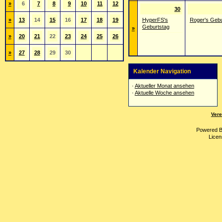
»
6
7
8
9
10
11
12
30
»
13
14
15
16
17
18
19
HyperFS's
Roger's Gebu
Geburtstag
»
»
20
21
22
23
24
25
26
»
27
28
29
30
Kalender Navigation
·
Aktueller Monat ansehen
·
Aktuelle Woche ansehen
Vere
Powered 
Licen