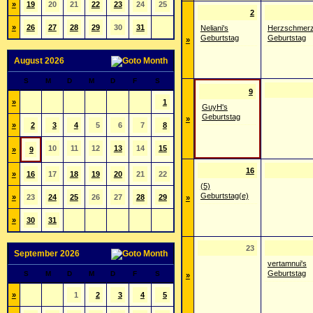
»
19
20
21
22
23
24
25
2
»
26
27
28
29
30
31
Neliani's
Herzschmerz
Geburtstag
Geburtstag
»
August 2026
S
M
D
M
D
F
S
9
»
1
GuyH's
Geburtstag
»
»
2
3
4
5
6
7
8
10
11
12
13
14
15
»
9
16
»
16
17
18
19
20
21
22
(5)
Geburtstag(e)
»
23
24
25
26
27
28
29
»
»
30
31
23
September 2026
vertamnui's
Geburtstag
S
M
D
M
D
F
S
»
»
1
2
3
4
5