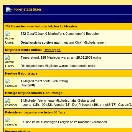
Forenstatistiken
Themen 
742 Besucher innerhalb der letzten 15 Minuten
742
Gast/Gäste,
0
Mitglied(er),
0
anonyme(r) Besucher.
Detailansicht sortiert nach:
letztem Klick
,
Mitgliedsnamen
Mitglieder heute online:
[
Verbergen
]
Tagesrekord:
198
Mitglieder waren am
28.03.2009
online.
Die folgendenen Mitglieder waren heute bereits online:
Heutige Geburtstage
1
Mitglied feiert heute Geburtstag!
GuyH
(
60
)
Heutige Mitgliedschafts-Geburtstage
8
Mitglieder feiern heute Mitgliedschafts-Geburtstag!
_Leona_
(
15
),
r00t
(
22
),
Alendar
(
18
),
Der Philosoph
(
19
),
chris68
(
17
),
Classic
(
1
Kalendereinträge der nächsten 60 Tage
Es sind keine zukünftigen Ereignisse im Kalender vorhanden.
Forenstatistiken