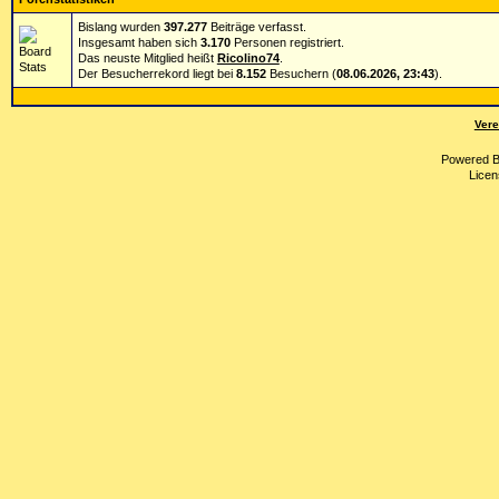
Bislang wurden
397.277
Beiträge verfasst.
Insgesamt haben sich
3.170
Personen registriert.
Das neuste Mitglied heißt
Ricolino74
.
Der Besucherrekord liegt bei
8.152
Besuchern (
08.06.2026, 23:43
).
Vere
Powered 
Licen