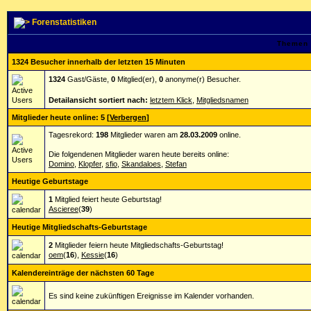
Forenstatistiken
Themen 
1324 Besucher innerhalb der letzten 15 Minuten
1324
Gast/Gäste,
0
Mitglied(er),
0
anonyme(r) Besucher.
Detailansicht sortiert nach:
letztem Klick
,
Mitgliedsnamen
Mitglieder heute online: 5
[
Verbergen
]
Tagesrekord:
198
Mitglieder waren am
28.03.2009
online.
Die folgendenen Mitglieder waren heute bereits online:
Domino
,
Klopfer
,
sfio
,
Skandaloes
,
Stefan
Heutige Geburtstage
1
Mitglied feiert heute Geburtstag!
Ascieree
(
39
)
Heutige Mitgliedschafts-Geburtstage
2
Mitglieder feiern heute Mitgliedschafts-Geburtstag!
oem
(
16
),
Kessie
(
16
)
Kalendereinträge der nächsten 60 Tage
Es sind keine zukünftigen Ereignisse im Kalender vorhanden.