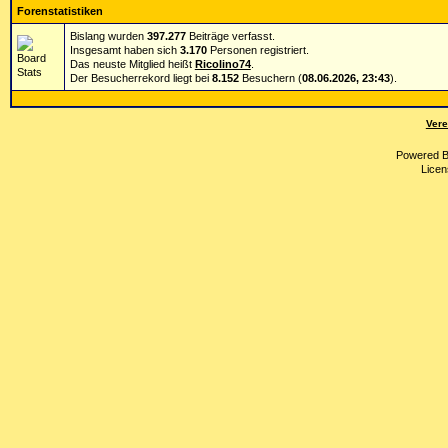
Forenstatistiken
Bislang wurden
397.277
Beiträge verfasst.
Insgesamt haben sich
3.170
Personen registriert.
Das neuste Mitglied heißt
Ricolino74
.
Der Besucherrekord liegt bei
8.152
Besuchern (
08.06.2026, 23:43
).
Vere
Powered 
Licen