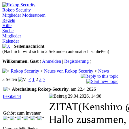
Rokop Security
Mitglieder
Moderatoren
Regeln
Hilfe
Suche
Mitglieder
Kalender
Seitennachricht
(Nachricht wird sich in 2 Sekunden automatisch schließen)
Willkommen, Gast
(
Anmelden
|
Registrierung
)
Rokop Security
>
Neues von Rokop Security
>
News
3 Seiten
<
1
2
3
>
Abschaltung Rokop-Security
, am 22.4.2026
29.04.2026, 14:08
flexibel44
ZITAT(Kenshiro 
Gehört zum Inventar
Hallo zusammen,
Gruppe: Mitglieder