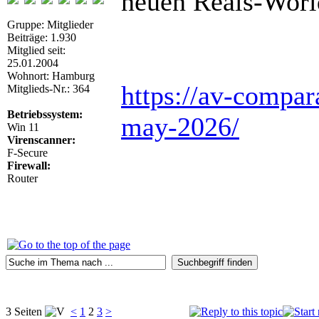
neuen Reals-Worl
Gruppe: Mitglieder
Beiträge: 1.930
Mitglied seit:
25.01.2004
Wohnort: Hamburg
https://av-compara
Mitglieds-Nr.: 364
Betriebssystem:
may-2026/
Win 11
Virenscanner:
F-Secure
Firewall:
Router
3 Seiten
<
1
2
3
>