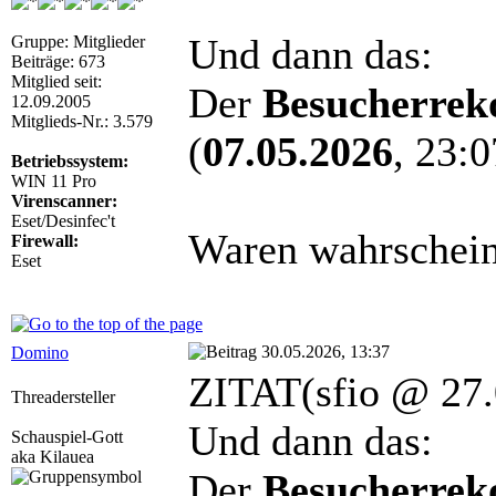
Und dann das:
Gruppe: Mitglieder
Beiträge: 673
Mitglied seit:
Der
Besucherrek
12.09.2005
Mitglieds-Nr.: 3.579
(
07.05.2026
, 23:0
Betriebssystem:
WIN 11 Pro
Virenscanner:
Eset/Desinfec't
Waren wahrscheinl
Firewall:
Eset
30.05.2026, 13:37
Domino
ZITAT(sfio @ 27.
Threadersteller
Und dann das:
Schauspiel-Gott
aka Kilauea
Der
Besucherrek