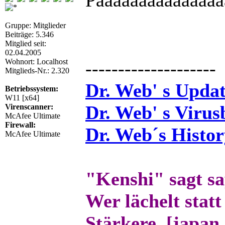
Paaaaaaaaaaaaaaa
Gruppe: Mitglieder
Beiträge: 5.346
Mitglied seit:
02.04.2005
Wohnort: Localhost
--------------------
Mitglieds-Nr.: 2.320
Dr. Web' s Updat
Betriebssystem:
W11 [x64]
Dr. Web' s Virus
Virenscanner:
McAfee Ultimate
Firewall:
Dr. Web´s Histor
McAfee Ultimate
"Kenshi" sagt s
Wer lächelt statt
Stärkere. [japan