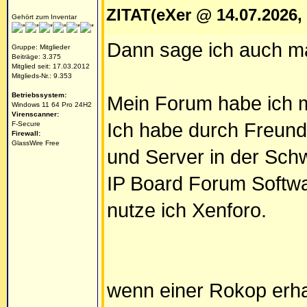
ZITAT(eXer @ 14.07.2026,
Gehört zum Inventar
Dann sage ich auch m
Gruppe: Mitglieder
Beiträge: 3.375
Mitglied seit: 17.03.2012
Mitglieds-Nr.: 9.353
Betriebssystem:
Mein Forum habe ich m
Windows 11 64 Pro 24H2
Virenscanner:
Ich habe durch Freun
F-Secure
Firewall:
GlassWire Free
und Server in der Sch
IP Board Forum Softwa
nutze ich Xenforo.
wenn einer Rokop erha