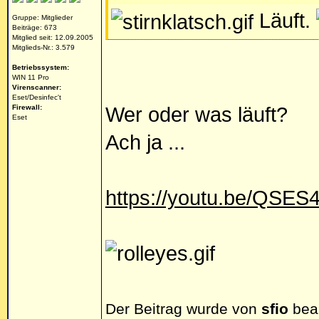
Läuft.
Gruppe: Mitglieder
Beiträge: 673
Mitglied seit: 12.09.2005
Mitglieds-Nr.: 3.579
Betriebssystem:
WIN 11 Pro
Virenscanner:
Eset/Desinfec't
Wer oder was läuft?
Firewall:
Eset
Ach ja ...
https://youtu.be/QSE
Der Beitrag wurde von
sfio
bear