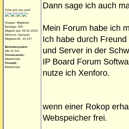
Dann sage ich auch ma
Fühlt sich hier wohl
Gruppe: Mitglieder
Mein Forum habe ich mi
Beiträge: 565
Mitglied seit: 06.02.2016
Wohnort: Spessart
Ich habe durch Freund
Mitglieds-Nr.: 10.157
Betriebssystem:
und Server in der Schw
Win 11 Pro
Virenscanner:
IP Board Forum Softwa
Bitdefender
Firewall:
Bitdefender
nutze ich Xenforo.
wenn einer Rokop erha
Webspeicher frei.