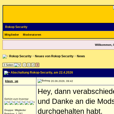
Rokop Security
Mitglieder
Moderatoren
Willkommen, 
Rokop Security
>
Neues von Rokop Security
>
News
3 Seiten
<
1
2
3
Abschaltung Rokop-Security
, am 22.4.2026
klaus_ue
20.06.2026, 09:42
Hey, dann verabschied
und Danke an die Mods
Gehört zum Inventar
durchgehalten habt.
Gruppe: Mitglieder
Beiträge: 1.782