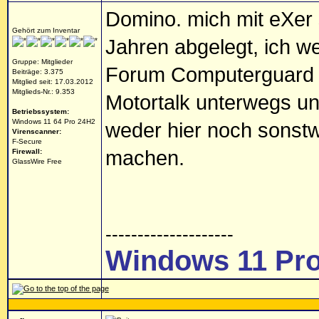
Domino. mich mit eXer s
Gehört zum Inventar
Jahren abgelegt, ich we
Gruppe: Mitglieder
Forum Computerguard hat
Beiträge: 3.375
Mitglied seit: 17.03.2012
Mitglieds-Nr.: 9.353
Motortalk unterwegs un
Betriebssystem:
Windows 11 64 Pro 24H2
weder hier noch sonst
Virenscanner:
F-Secure
machen.
Firewall:
GlassWire Free
--------------------
Windows 11 Pro