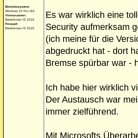
Betriebssystem:
Windows 10 Pro x64
Es war wirklich eine tol
Virenscanner:
Bitdefender IS 2016
Security aufmerksam 
Firewall:
Bitdefender IS 2016
(ich meine für die Vers
abgedruckt hat - dort 
Bremse spürbar war - h
Ich habe hier wirklich 
Der Austausch war meis
immer zielführend.
Mit Microsofts Überar