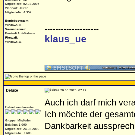
Mitglied seit: 02.02.2006
Wohnort: Uelzen
Mitglieds-Nr.: 4.352
Betriebssystem:
Windows 11
--------------------
Virenscanner:
Emsisoft Anti-Malware
klaus_ue
Firewall:
Windows 11
Deluxe
29.06.2026, 07:29
Auch ich darf mich ver
Gehört zum Inventar
Ich möchte der gesamt
Gruppe: Mitglieder
Dankbarkeit aussprech
Beiträge: 1.960
Mitglied seit: 24.08.2009
Mitglieds-Nr.: 7.693