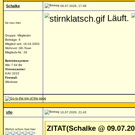
Schalke
09.07.2026, 17:46
Läuft.
Ist neu hier
Gruppe: Mitglieder
Beiträge: 6
Mitglied seit: 16.04.2003
Wohnort: GE-Town
Mitglieds-Nr.: 29
Betriebssystem:
Win 7 64 Bit
Virenscanner:
KAV 2015
Firewall:
Windows
sfio
10.07.2026, 21:42
ZITAT(Schalke @ 09.07.20
Wohnt schon fast hier