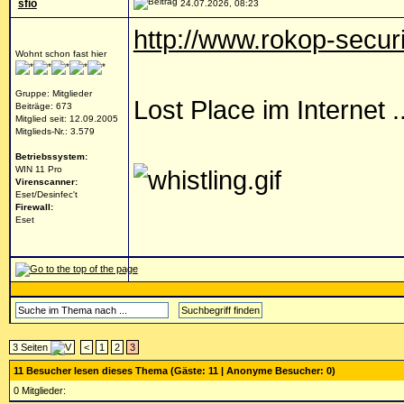
sfio
24.07.2026, 08:23
http://www.rokop-securi
Wohnt schon fast hier
Gruppe: Mitglieder
Lost Place im Internet ..
Beiträge: 673
Mitglied seit: 12.09.2005
Mitglieds-Nr.: 3.579
Betriebssystem:
WIN 11 Pro
Virenscanner:
Eset/Desinfec't
Firewall:
Eset
3 Seiten
<
1
2
3
11 Besucher lesen dieses Thema (Gäste: 11 | Anonyme Besucher: 0)
0 Mitglieder: