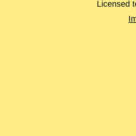
Licensed t
I