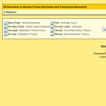
55 Besucher in diesem Forum (55 Gäste und 0 anonyme Besucher)
0 Mitglieder:
Neue Antworten
Umfrage (neu)
Keine neuen Antworten
Umfrage
Beliebtes Thema (neu)
Geschlossenes Thema
Beliebtes Thema
Verschobenes Thema
Vere
Powered 
Licen