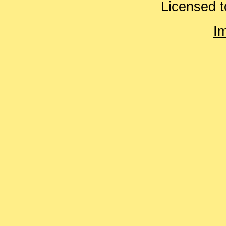
Licensed t
I