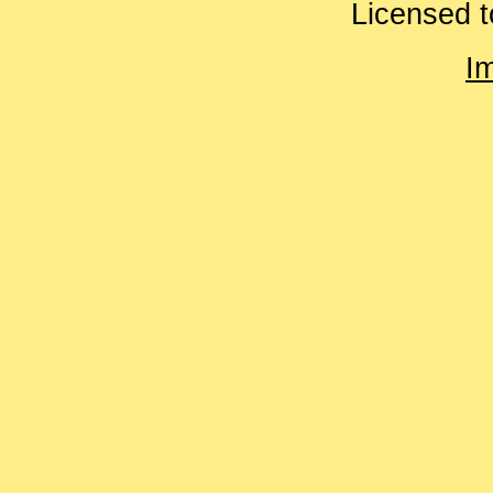
Licensed t
I