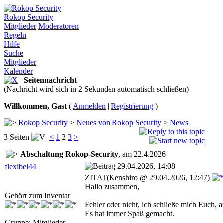
Rokop Security
Mitglieder
Moderatoren
Regeln
Hilfe
Suche
Mitglieder
Kalender
Seitennachricht
(Nachricht wird sich in 2 Sekunden automatisch schließen)
Willkommen, Gast
(
Anmelden
|
Registrierung
)
Rokop Security
>
Neues von Rokop Security
>
News
3 Seiten
<
1
2
3
>
Abschaltung Rokop-Security
, am 22.4.2026
29.04.2026, 14:08
flexibel44
ZITAT(Kenshiro @ 29.04.2026, 12:47)
Hallo zusammen,
Gehört zum Inventar
Fehler oder nicht, ich schließe mich Euch, 
Es hat immer Spaß gemacht.
Gruppe: Mitglieder