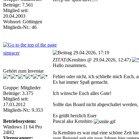
Beiträge: 7.561
Mitglied seit:
20.04.2003
Wohnort: Göttingen
Mitglieds-Nr.: 46
29.04.2026, 17:19
simracer
ZITAT(Kenshiro @ 29.04.2026, 12:47)
Hallo zusammen,
Gehört zum Inventar
Fehler oder nicht, ich schließe mich Euch, 
Es hat immer Spaß gemacht.
Gruppe: Mitglieder
Beiträge: 3.375
Ich wünsche Euch alles Gute!
Mitglied seit:
17.03.2012
Sollte das Board nicht abgeschaltet werden,
Mitglieds-Nr.: 9.353
Es grüßt herzlich Euer
Betriebssystem:
Pascal aka Kenshiro
Windows 11 64 Pro
24H2
Ja Kenshiro es war mal eine schöne Zeit hi
Virenscanner:
zum Beispiel seit ein paar Jahren hier unter