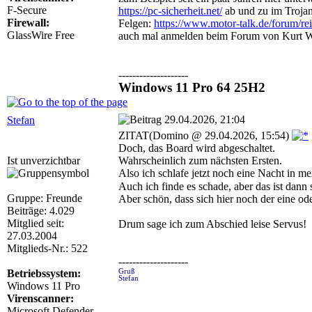
F-Secure
https://pc-sicherheit.net/
ab und zu im Trojan
Firewall:
Felgen:
https://www.motor-talk.de/forum/re
GlassWire Free
auch mal anmelden beim Forum von Kurt 
--------------------
Windows 11 Pro 64 25H2
29.04.2026, 21:04
Stefan
ZITAT(Domino @ 29.04.2026, 15:54)
Doch, das Board wird abgeschaltet.
Ist unverzichtbar
Wahrscheinlich zum nächsten Ersten.
Also ich schlafe jetzt noch eine Nacht in 
Auch ich finde es schade, aber das ist dann 
Gruppe: Freunde
Aber schön, dass sich hier noch der eine o
Beiträge: 4.029
Mitglied seit:
Drum sage ich zum Abschied leise Servus!
27.03.2004
Mitglieds-Nr.: 522
--------------------
Betriebssystem:
Gruß
Stefan
Windows 11 Pro
Virenscanner:
Microsoft Defender