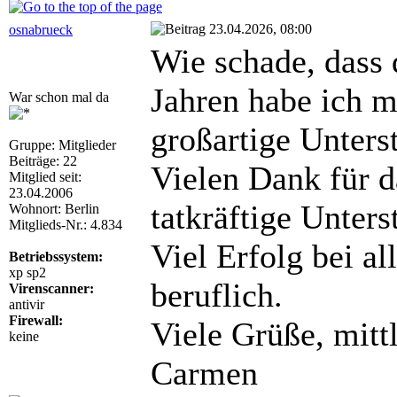
23.04.2026, 08:00
osnabrueck
Wie schade, dass 
Jahren habe ich m
War schon mal da
großartige Unters
Gruppe: Mitglieder
Beiträge: 22
Vielen Dank für 
Mitglied seit:
23.04.2006
tatkräftige Unters
Wohnort: Berlin
Mitglieds-Nr.: 4.834
Viel Erfolg bei a
Betriebssystem:
xp sp2
beruflich.
Virenscanner:
antivir
Firewall:
Viele Grüße, mittl
keine
Carmen