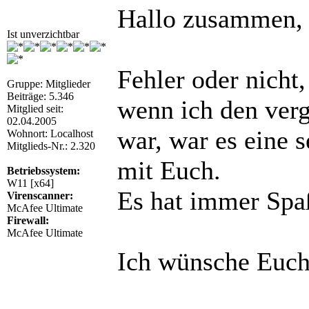
Hallo zusammen,
Ist unverzichtbar
Fehler oder nicht
Gruppe: Mitglieder
Beiträge: 5.346
wenn ich den verg
Mitglied seit:
02.04.2005
war, war es eine s
Wohnort: Localhost
Mitglieds-Nr.: 2.320
mit Euch.
Betriebssystem:
W11 [x64]
Es hat immer Spa
Virenscanner:
McAfee Ultimate
Firewall:
McAfee Ultimate
Ich wünsche Euch