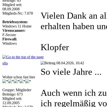
Beiträge: 43
Mitglied seit:
08.09.2008
Vielen Dank an a
Mitglieds-Nr.: 7.078
Betriebssystem:
erhalten haben un
Windows 11 Home
Virenscanner:
F-Secure
Firewall:
Windows
Klopfer
08.04.2026, 16:42
sfio
So viele Jahre ...
Wohnt schon fast hier
Auch wenn ich zul
Gruppe: Mitglieder
Beiträge: 673
Mitglied seit:
ich regelmäßig vo
12.09.2005