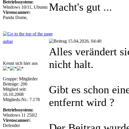
Betriebssystem:
Macht's gut ...
Windows 10/11, Ubuntu
Virenscanner:
Panda Dome,
15.04.2026, 04:40
aubai
Alles verändert s
nicht halt.
Kennt sich hier aus
Gruppe: Mitglieder
Beiträge: 206
Gibt es schon ei
Mitglied seit:
16.10.2008
entfernt wird ?
Mitglieds-Nr.: 7.178
Betriebssystem:
Windows 11 25H2
Virenscanner:
Der Beitrag wurd
Defender