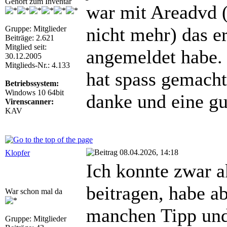
Gehört zum Inventar
war mit Areadvd (
nicht mehr) das e
Gruppe: Mitglieder
Beiträge: 2.621
Mitglied seit:
angemeldet habe.
30.12.2005
Mitglieds-Nr.: 4.133
hat spass gemacht
Betriebssystem:
Windows 10 64bit
danke und eine gut
Virenscanner:
KAV
08.04.2026, 14:18
Klopfer
Ich konnte zwar a
beitragen, habe a
War schon mal da
manchen Tipp un
Gruppe: Mitglieder