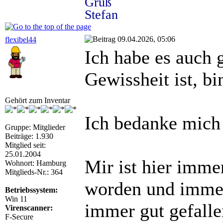
Gruß
Stefan
09.04.2026, 05:06
flexibel44
Ich habe es auch 
Gewissheit ist, b
Gehört zum Inventar
Ich bedanke mich
Gruppe: Mitglieder
Beiträge: 1.930
Mitglied seit:
25.01.2004
Mir ist hier imme
Wohnort: Hamburg
Mitglieds-Nr.: 364
worden und immer
Betriebssystem:
Win 11
immer gut gefalle
Virenscanner:
F-Secure