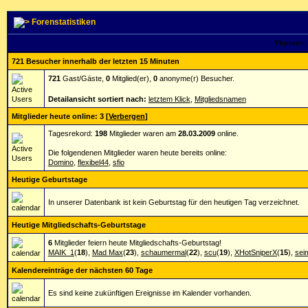
Forenstatistiken
Themen 
721 Besucher innerhalb der letzten 15 Minuten
721
Gast/Gäste,
0
Mitglied(er),
0
anonyme(r) Besucher.
Detailansicht sortiert nach:
letztem Klick
,
Mitgliedsnamen
Mitglieder heute online: 3
[
Verbergen
]
Tagesrekord:
198
Mitglieder waren am
28.03.2009
online.
Die folgendenen Mitglieder waren heute bereits online:
Domino
,
flexibel44
,
sfio
Heutige Geburtstage
In unserer Datenbank ist kein Geburtstag für den heutigen Tag verzeichnet.
Heutige Mitgliedschafts-Geburtstage
6
Mitglieder feiern heute Mitgliedschafts-Geburtstag!
MAIK_1
(
18
),
Mad Max
(
23
),
schaumermal
(
22
),
scu
(
19
),
XHotSniperX
(
15
),
sei
Kalendereinträge der nächsten 60 Tage
Es sind keine zukünftigen Ereignisse im Kalender vorhanden.