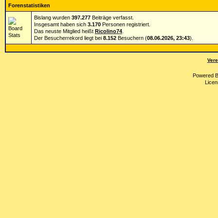
Forenstatistiken
Bislang wurden
397.277
Beiträge verfasst.
Insgesamt haben sich
3.170
Personen registriert.
Das neuste Mitglied heißt
Ricolino74
.
Der Besucherrekord liegt bei
8.152
Besuchern (
08.06.2026, 23:43
).
Vere
Powered 
Licen