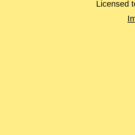
Licensed t
I