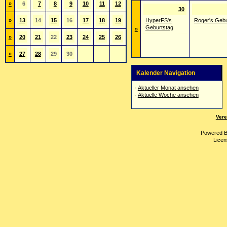
»
6
7
8
9
10
11
12
30
»
13
14
15
16
17
18
19
HyperFS's
Roger's Gebu
Geburtstag
»
»
20
21
22
23
24
25
26
»
27
28
29
30
Kalender Navigation
·
Aktueller Monat ansehen
·
Aktuelle Woche ansehen
Vere
Powered 
Licen