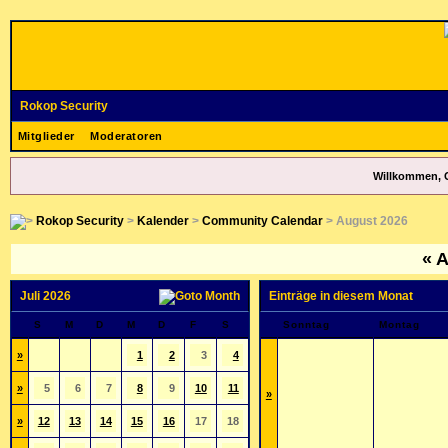
Rokop Security
Mitglieder
Moderatoren
Willkommen, 
Rokop Security
>
Kalender
>
Community Calendar
> August 2026
«
A
Juli 2026
Einträge in diesem Monat
S
M
D
M
D
F
S
Sonntag
Montag
»
1
2
3
4
»
5
6
7
8
9
10
11
»
»
12
13
14
15
16
17
18