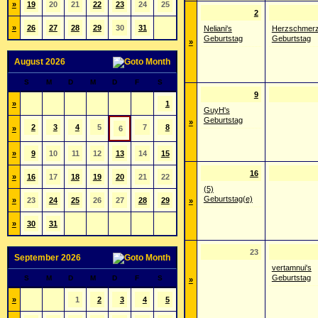
»
19
20
21
22
23
24
25
2
»
26
27
28
29
30
31
Neliani's
Herzschmerz
Geburtstag
Geburtstag
»
August 2026
S
M
D
M
D
F
S
9
»
1
GuyH's
Geburtstag
»
2
3
4
5
7
8
»
6
»
9
10
11
12
13
14
15
16
»
16
17
18
19
20
21
22
(5)
Geburtstag(e)
»
23
24
25
26
27
28
29
»
»
30
31
23
September 2026
vertamnui's
Geburtstag
S
M
D
M
D
F
S
»
»
1
2
3
4
5