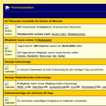
Forenstatistiken
617 Besucher innerhalb der letzten 15 Minuten
617
Gast/Gäste,
0
Mitglied(er),
0
anonyme(r) Besucher.
Detailansicht sortiert nach:
letztem Klick
,
Mitgliedsnamen
Mitglieder heute online: 5
[
Verbergen
]
Tagesrekord:
198
Mitglieder waren am
28.03.2009
online.
Die folgendenen Mitglieder waren heute bereits online:
Domino
,
flexibel44
,
Rene-gad
,
sfio
,
Stefan
Heutige Geburtstage
In unserer Datenbank ist kein Geburtstag für den heutigen Tag verzeichnet.
Heutige Mitgliedschafts-Geburtstage
6
Mitglieder feiern heute Mitgliedschafts-Geburtstag!
MAIK_1
(
18
),
Mad Max
(
23
),
schaumermal
(
22
),
scu
(
19
),
XHotSniperX
(
15
),
se
Kalendereinträge der nächsten 60 Tage
Es sind keine zukünftigen Ereignisse im Kalender vorhanden.