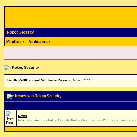
Rokop Security
Mitglieder
Moderatoren
Rokop Security
Herzlich Willkommen! Dein letzter Besuch:
Heute, 15:03
Neues von Rokop Security
Forum
News
Neues von und über Rokop Security, Nachrichten aus dem Web, Tipps, Links zu inte