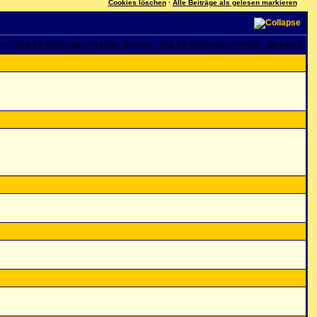
Cookies löschen
·
Alle Beiträge als gelesen markieren
am
·
Top 20 Beitragsschreiber (heute)
·
Top 20 Beitragsschreiber (gesamt)