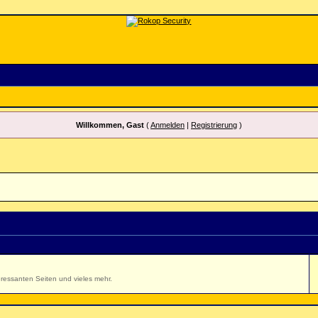
Willkommen, Gast
(
Anmelden
|
Registrierung
)
ressanten Seiten und vieles mehr.