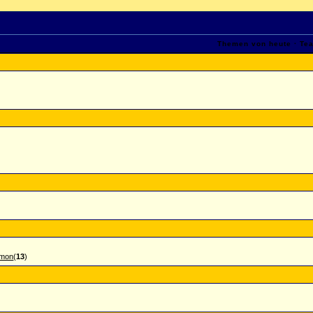
Themen von heute
·
Te
imon
(
13
)