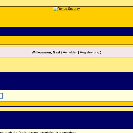
Willkommen, Gast
(
Anmelden
|
Registrierung
)
ter nach der Registrierung verschlüsselt gespeichert.