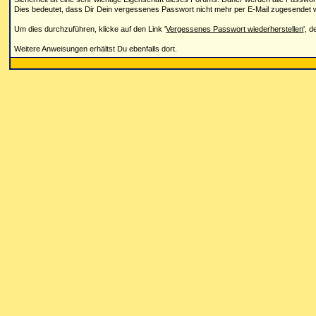
Dies bedeutet, dass Dir Dein vergessenes Passwort nicht mehr per E-Mail zugesendet 
Um dies durchzuführen, klicke auf den Link '
Vergessenes Passwort wiederherstellen
', 
Weitere Anweisungen erhältst Du ebenfalls dort.