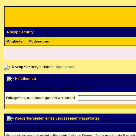
Rokop Security
Mitglieder
Moderatoren
Rokop Security
>
Hilfe
> Hilfethemen
Hilfethemen
Informationen zu dem von Dir gewählten Thema
Schlagwörter, nach denen gesucht werden soll
Wiederherstellen eines vergessenen Passwortes
Informationen zu dem von Dir gewählten Thema
Sicherheit ist eine sehr wichtige Eigenschaft dieses Forums. Daher werden alle Passwör