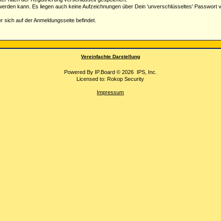
werden kann. Es liegen auch keine Aufzeichnungen über Dein 'unverschlüsseltes' Passwort 
der sich auf der Anmeldungsseite befindet.
Vereinfachte Darstellung
Powered By
IP.Board
© 2026
IPS, Inc
.
Licensed to: Rokop Security
Impressum