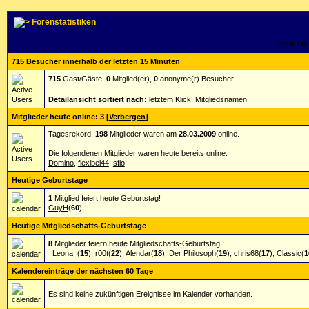
Forenstatistiken
Themen 
715 Besucher innerhalb der letzten 15 Minuten
715
Gast/Gäste,
0
Mitglied(er),
0
anonyme(r) Besucher.
Detailansicht sortiert nach:
letztem Klick
,
Mitgliedsnamen
Mitglieder heute online: 3
[
Verbergen
]
Tagesrekord:
198
Mitglieder waren am
28.03.2009
online.
Die folgendenen Mitglieder waren heute bereits online:
Domino
,
flexibel44
,
sfio
Heutige Geburtstage
1
Mitglied feiert heute Geburtstag!
GuyH
(
60
)
Heutige Mitgliedschafts-Geburtstage
8
Mitglieder feiern heute Mitgliedschafts-Geburtstag!
_Leona_
(
15
),
r00t
(
22
),
Alendar
(
18
),
Der Philosoph
(
19
),
chris68
(
17
),
Classic
(
1
Kalendereinträge der nächsten 60 Tage
Es sind keine zukünftigen Ereignisse im Kalender vorhanden.