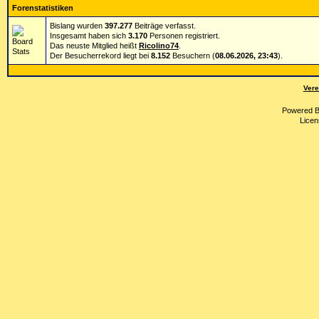
Forenstatistiken
Bislang wurden
397.277
Beiträge verfasst.
Insgesamt haben sich
3.170
Personen registriert.
Das neuste Mitglied heißt
Ricolino74
.
Der Besucherrekord liegt bei
8.152
Besuchern (
08.06.2026, 23:43
).
Vere
Powered 
Licen