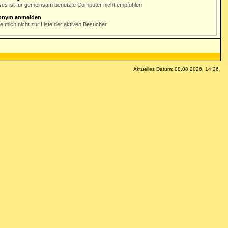
ses ist für gemeinsam benutzte Computer nicht empfohlen
onym anmelden
e mich nicht zur Liste der aktiven Besucher
Aktuelles Datum: 08.08.2026, 14:26