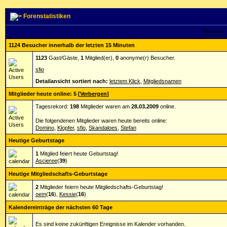
Forenstatistiken
Themen 
1124 Besucher innerhalb der letzten 15 Minuten
1123
Gast/Gäste,
1
Mitglied(er),
0
anonyme(r) Besucher.
sfio
Detailansicht sortiert nach:
letztem Klick
,
Mitgliedsnamen
Mitglieder heute online: 5
[
Verbergen
]
Tagesrekord:
198
Mitglieder waren am
28.03.2009
online.
Die folgendenen Mitglieder waren heute bereits online:
Domino
,
Klopfer
,
sfio
,
Skandaloes
,
Stefan
Heutige Geburtstage
1
Mitglied feiert heute Geburtstag!
Ascieree
(
39
)
Heutige Mitgliedschafts-Geburtstage
2
Mitglieder feiern heute Mitgliedschafts-Geburtstag!
oem
(
16
),
Kessie
(
16
)
Kalendereinträge der nächsten 60 Tage
Es sind keine zukünftigen Ereignisse im Kalender vorhanden.