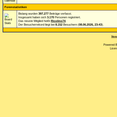
Forenstatistiken
Bislang wurden
397.277
Beiträge verfasst.
Insgesamt haben sich
3.170
Personen registriert.
Das neuste Mitglied heißt
Ricolino74
.
Der Besucherrekord liegt bei
8.152
Besuchern (
08.06.2026, 23:43
).
Vere
Powered 
Licen