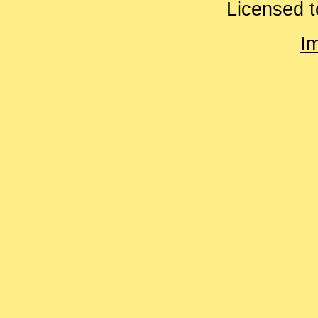
Licensed t
I