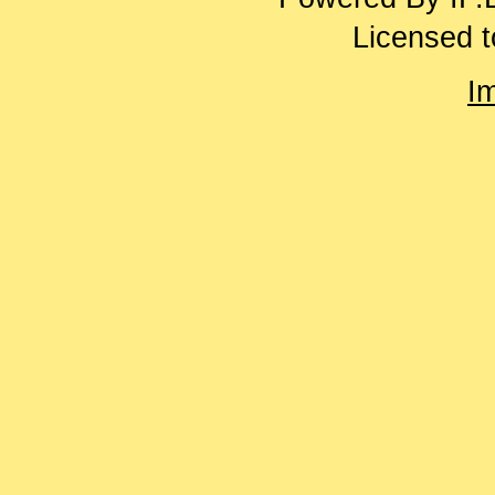
Licensed t
I