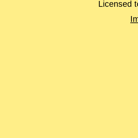
Licensed t
I