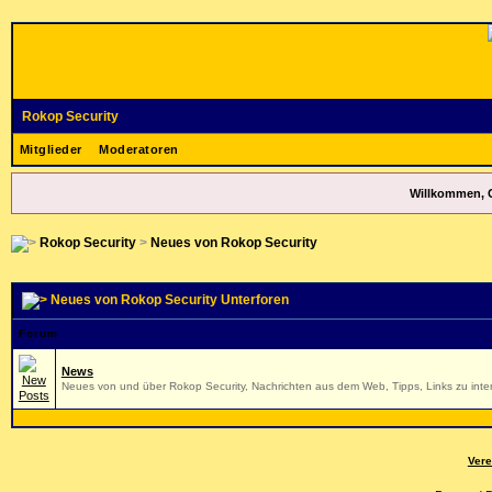
Rokop Security
Mitglieder
Moderatoren
Willkommen, 
Rokop Security
>
Neues von Rokop Security
Neues von Rokop Security Unterforen
Forum
News
Neues von und über Rokop Security, Nachrichten aus dem Web, Tipps, Links zu inter
Vere