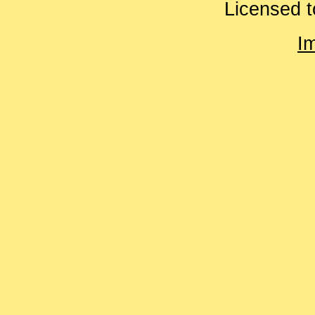
Licensed t
I