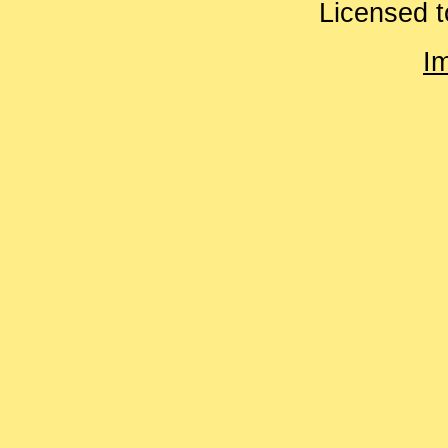
Licensed t
I