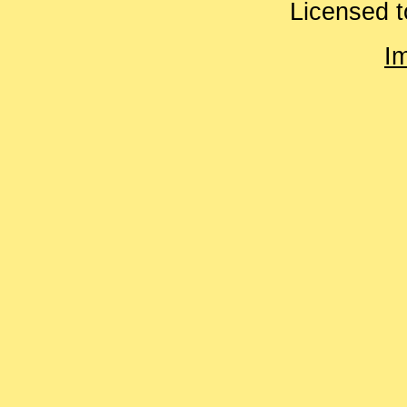
Licensed t
I